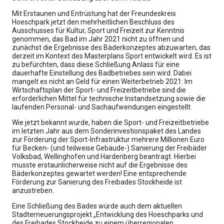
Mit Erstaunen und Entrüstung hat der Freundeskreis
Hoeschpark jetzt den mehrheitlichen Beschluss des
Ausschusses für Kultur, Sport und Freizeit zur Kenntnis
genommen, das Bad im Jahr 2021 nicht zu öffnen und
zunächst die Ergebnisse des Bäderkonzeptes abzuwarten, das
derzeit im Kontext des Masterplans Sport entwickelt wird. Es ist
zu befürchten, dass diese Schließung Anlass für eine
dauerhafte Einstellung des Badbetriebes sein wird. Dabei
mangelt es nicht an Geld für einen Weiterbetrieb 2021: Im
Wirtschaftsplan der Sport- und Freizeitbetriebe sind die
erforderlichen Mittel für technische Instandsetzung sowie die
laufenden Personal- und Sachaufwendungen eingestellt.
Wie jetzt bekannt wurde, haben die Sport- und Freizeitbetriebe
im letzten Jahr aus dem Sonderinvestionspaket des Landes
zur Förderung der Sport-Infrastruktur mehrere Millionen Euro
für Becken- (und teilweise Gebäude-) Sanierung der Freibäder
Volksbad, Wellinghofen und Hardenberg beantragt. Hierbei
musste erstaunlicherweise nicht auf die Ergebnisse des
Bäderkonzeptes gewartet werden! Eine entsprechende
Förderung zur Sanierung des Freibades Stockheide ist
anzustreben.
Eine Schließung des Bades würde auch dem aktuellen
Stadterneuerungsprojekt „Entwicklung des Hoeschparks und
des Freibades Stockheide zu einem überregionalen