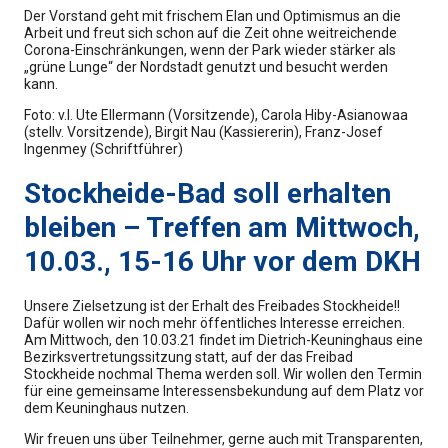
Der Vorstand geht mit frischem Elan und Optimismus an die
Arbeit und freut sich schon auf die Zeit ohne weitreichende
Corona-Einschränkungen, wenn der Park wieder stärker als
„grüne Lunge“ der Nordstadt genutzt und besucht werden
kann.
Foto: v.l. Ute Ellermann (Vorsitzende), Carola Hiby-Asianowaa
(stellv. Vorsitzende), Birgit Nau (Kassiererin), Franz-Josef
Ingenmey (Schriftführer)
Stockheide-Bad soll erhalten
bleiben – Treffen am Mittwoch,
10.03., 15-16 Uhr vor dem DKH
Unsere
Zielsetzung ist der Erhalt des Freibades Stockheide!!
Dafür wollen wir noch mehr öffentliches Interesse erreichen.
Am Mittwoch, den 10.03.21 findet im Dietrich-Keuninghaus eine
Bezirksvertretungssitzung statt, auf der das Freibad
Stockheide nochmal Thema werden soll. Wir wollen den Termin
für eine gemeinsame Interessensbekundung auf dem Platz vor
dem Keuninghaus nutzen.
Wir freuen uns über Teilnehmer, gerne auch mit Transparenten,