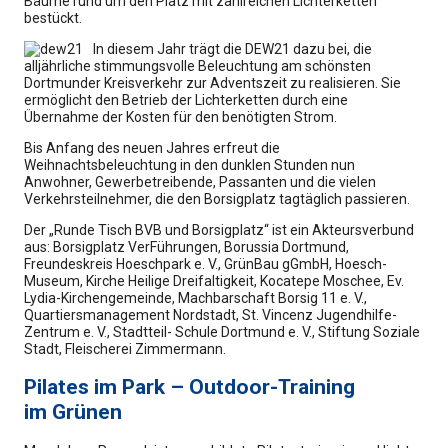
Bäume rund um den Platz mit zahlreichen Lichterketten
bestückt.
In diesem Jahr trägt die DEW21 dazu bei, die
alljährliche stimmungsvolle Beleuchtung am schönsten
Dortmunder Kreisverkehr zur Adventszeit zu realisieren. Sie
ermöglicht den Betrieb der Lichterketten durch eine
Übernahme der Kosten für den benötigten Strom.
Bis Anfang des neuen Jahres erfreut die
Weihnachtsbeleuchtung in den dunklen Stunden nun
Anwohner, Gewerbetreibende, Passanten und die vielen
Verkehrsteilnehmer, die den Borsigplatz tagtäglich passieren.
Der „Runde Tisch BVB und Borsigplatz“ ist ein Akteursverbund
aus: Borsigplatz VerFührungen, Borussia Dortmund,
Freundeskreis Hoeschpark e. V., GrünBau gGmbH, Hoesch-
Museum, Kirche Heilige Dreifaltigkeit, Kocatepe Moschee, Ev.
Lydia-Kirchengemeinde, Machbarschaft Borsig 11 e. V.,
Quartiersmanagement Nordstadt, St. Vincenz Jugendhilfe-
Zentrum e. V., Stadtteil- Schule Dortmund e. V., Stiftung Soziale
Stadt, Fleischerei Zimmermann.
Pilates im Park – Outdoor-Training
im Grünen