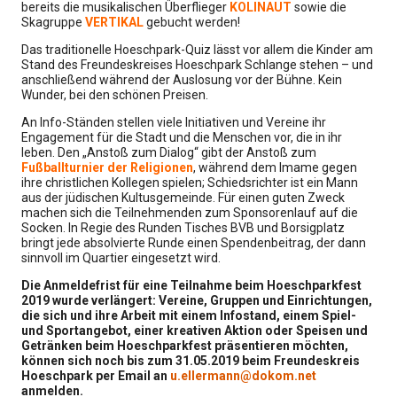
bereits die musikalischen Überflieger
KOLINAUT
sowie die
Skagruppe
VERTIKAL
gebucht werden!
Das traditionelle Hoeschpark-Quiz lässt vor allem die Kinder am
Stand des Freundeskreises Hoeschpark Schlange stehen – und
anschließend während der Auslosung vor der Bühne. Kein
Wunder, bei den schönen Preisen.
An Info-Ständen stellen viele Initiativen und Vereine ihr
Engagement für die Stadt und die Menschen vor, die in ihr
leben. Den „Anstoß zum Dialog“ gibt der Anstoß zum
Fußballturnier der Religionen
, während dem Imame gegen
ihre christlichen Kollegen spielen; Schiedsrichter ist ein Mann
aus der jüdischen Kultusgemeinde. Für einen guten Zweck
machen sich die Teilnehmenden zum Sponsorenlauf auf die
Socken. In Regie des Runden Tisches BVB und Borsigplatz
bringt jede absolvierte Runde einen Spendenbeitrag, der dann
sinnvoll im Quartier eingesetzt wird.
Die Anmeldefrist für eine Teilnahme beim Hoeschparkfest
2019 wurde verlängert: Vereine, Gruppen und Einrichtungen,
die sich und ihre Arbeit mit einem Infostand, einem Spiel-
und Sportangebot, einer kreativen Aktion oder Speisen und
Getränken beim Hoeschparkfest präsentieren möchten,
können sich noch bis zum 31.05.2019 beim Freundeskreis
Hoeschpark per Email an
u.ellermann@dokom.net
anmelden.