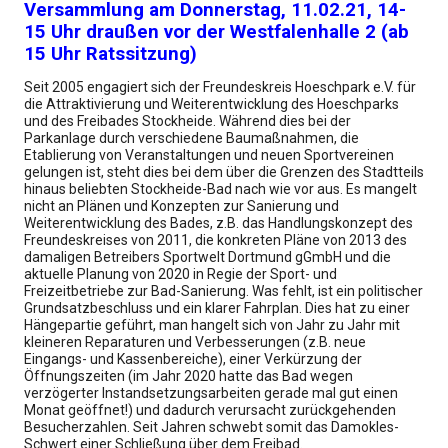
Versammlung am Donnerstag, 11.02.21, 14-
15 Uhr draußen vor der Westfalenhalle 2 (ab
15 Uhr Ratssitzung)
Seit 2005 engagiert sich der Freundeskreis Hoeschpark e.V. für
die Attraktivierung und Weiterentwicklung des Hoeschparks
und des Freibades Stockheide. Während dies bei der
Parkanlage durch verschiedene Baumaßnahmen, die
Etablierung von Veranstaltungen und neuen Sportvereinen
gelungen ist, steht dies bei dem über die Grenzen des Stadtteils
hinaus beliebten Stockheide-Bad nach wie vor aus. Es mangelt
nicht an Plänen und Konzepten zur Sanierung und
Weiterentwicklung des Bades, z.B. das Handlungskonzept des
Freundeskreises von 2011, die konkreten Pläne von 2013 des
damaligen Betreibers Sportwelt Dortmund gGmbH und die
aktuelle Planung von 2020 in Regie der Sport- und
Freizeitbetriebe zur Bad-Sanierung. Was fehlt, ist ein politischer
Grundsatzbeschluss und ein klarer Fahrplan. Dies hat zu einer
Hängepartie geführt, man hangelt sich von Jahr zu Jahr mit
kleineren Reparaturen und Verbesserungen (z.B. neue
Eingangs- und Kassenbereiche), einer Verkürzung der
Öffnungszeiten (im Jahr 2020 hatte das Bad wegen
verzögerter Instandsetzungsarbeiten gerade mal gut einen
Monat geöffnet!) und dadurch verursacht zurückgehenden
Besucherzahlen. Seit Jahren schwebt somit das Damokles-
Schwert einer Schließung über dem Freibad.