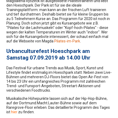
Magdalena Ryszeck ist ausgebildete Pilatestrainerin und liebt
den Hoeschpark. Der Park ist für sie die ideale
Trainingsplattform: man kann an der frischen Luft trainieren
und tief durchatmen. Deshalb bietet sie für kleine Gruppen bis
zu 5 Teilnehmern Kurse an. Das Programm für 2020 ist noch in
Planung. Doch schon jetzt gibt es Kursangebote wie z.B.
"Pilates für die Lachmuskeln" oder "Kopf-hoch-Pilates" - diese
wegen der kalten Temperaturen im Winter auch "indoor". Wer
sich für die Kursangebote interessiert, der schaut einfach mal
auf die Webseite von Magda
Pilates-im-Park
.
Urbanculturefest Hoeschpark am
Samstag 07.09.2019 ab 14.00 Uhr
Das Festival für urbane Trends aus Musik, Sport, Kunst und
Lifestyle findet erstmalig im Hoeschpark statt. Neben zwei Live-
Bühnen und mehreren DJ-Floors bietet das Open Air-Fest von
14 bis 23 Uhr ein umfangreiches Programm mit zahlreichen
Trend- und Funsport-Angeboten, Streetart-Aktionen und
verschiedenen Foodtrucks.
Musikalische Höhepunkte lassen sich auf der Hip-Hop-Bühne,
auf der Dortmund.Macht.Lauter-Bühne sowie auf dem
Raregrove-Floor erleben. Das detaillierte Programm des Tages
ist
hier
zu finden.