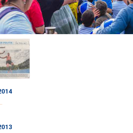
2014
 …
2013