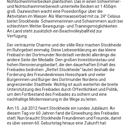
Nichtschwimmerbecken plantschen. Das in einen Schwimmer-
und Nichtschwimmerbereich unterteilte Becken ist 1.450qm
groß. Dazwischen wacht eine Poseidonfigur über die
Aktivitäten im Wasser. Als Warmwasserbad mit ca. 24° Celsius
bietet Stockheide Schwimmerinnen und Schwimmern auch bei
schlechtem Wetter Bewegungs- und Trainingsmöglichkeiten.
An Land steht zusätzlich ein Beachvolleyballfeld zur
Verfügung.
Der verträumte Charme und der stille Reiz machen Stockheide
im Ruhrgebiet einmalig. Diese Liebeserklärung an das kleine
Freibad in der Dortmunder Nordstadt verdeckt allerdings die
andere Seite der Medaille: Den großen Investitionsstau und
hohen Renovierungsbedarf, die den dauerhaften Erhalt des
Freibades bedrohen. „Rettet Stockheide“ lautet deshalb die
Forderung des Freundeskreises Hoeschpark und vieler
Bürgerinnen und Bürger des Dortmunder Nordens und
angrenzender Stadtteile. Wichtig ist auch weiterhin die breite
Unterstützung des Freibades durch Öffentlichkeit und Politik,
um den Fortbestand des Freibades zu sichern und eine
nachhaltige Modernisierung in die Wege zu leiten.
Am 15. Juli 2012 feiert Stockheide ein rundes Jubiläum. An
diesem Tag vor 60 Jahren fand die Einweihung des Freibades
statt. Nun braucht Stockheide Freundinnen und Freunde, damit
es über seinen 60. Geburtstag hinaus eine Zukunft hat.